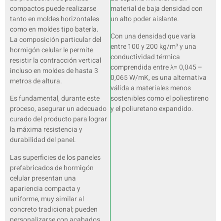
compactos puede realizarse
material de baja densidad con
tanto en moldes horizontales
un alto poder aislante.
como en moldes tipo batería.
Con una densidad que varía
La composición particular del
entre 100 y 200 kg/m³ y una
hormigón celular le permite
conductividad térmica
resistir la contracción vertical
comprendida entre λ= 0,045 –
incluso en moldes de hasta 3
0,065 W/mK, es una alternativa
metros de altura.
válida a materiales menos
Es fundamental, durante este
sostenibles como el poliestireno
proceso, asegurar un adecuado
y el poliuretano expandido.
curado del producto para lograr
la máxima resistencia y
durabilidad del panel.
Las superficies de los paneles
prefabricados de hormigón
celular presentan una
apariencia compacta y
uniforme, muy similar al
concreto tradicional; pueden
personalizarse con acabados