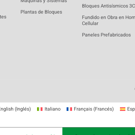
Máquinas y Sistemas
Bloques Antisísmicos 3C
Plantas de Bloques
tes
Fundido en Obra en Hor
Cellular
Paneles Prefabricados
English
(
Inglés
)
Italiano
Français
(
Francés
)
Esp