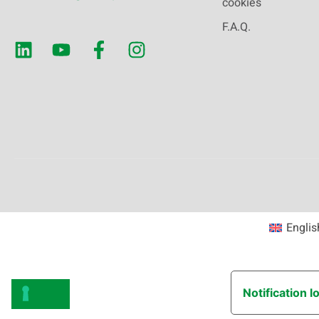
cookies
F.A.Q.
Englis
Notification l