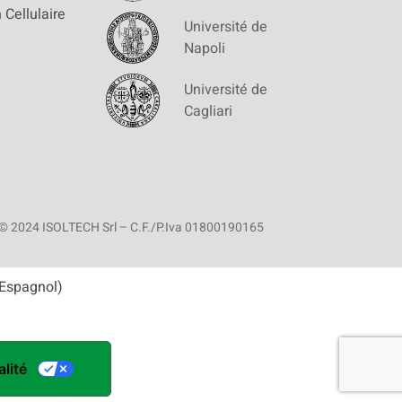
 Cellulaire
Université de
Napoli
Université de
Cagliari
© 2024 ISOLTECH Srl – C.F./P.Iva 01800190165
Espagnol
)
lité