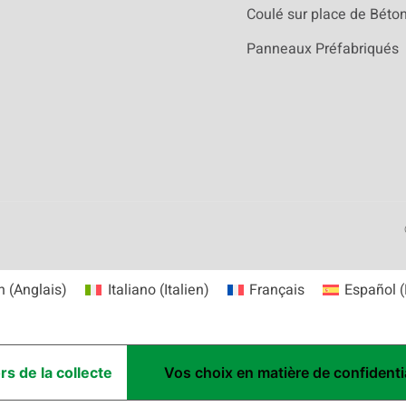
Coulé sur place de Béton
Panneaux Préfabriqués
h
(
Anglais
)
Italiano
(
Italien
)
Français
Español
(
ors de la collecte
Vos choix en matière de confidentia