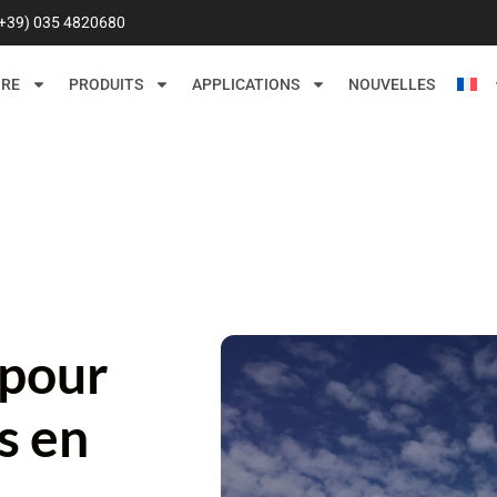
(+39) 035 4820680
IRE
PRODUITS
APPLICATIONS
NOUVELLES
 pour
s en