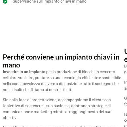
Supervisione sull’impianto chiavi in mano
Perché conviene un impianto chiavi in
mano
D
Investire in un impianto
per la produzione di blocchi in cemento
n
cellulare vuol dire, puntare su una tecnologia efficiente e sostenibile
I
nella consapevolezza di avere a disposizione tutto il sostegno che
s
noi di Isoltech offriamo ai nostri clienti.
Q
Sin dalla fase di progettazione, accompagniamo il cliente con
f
l’obiettivo di sostenere il suo business, adottando strategie di
comunicazione e marketing mirate al raggiungimento dei suoi
I
obiettivi.
c
u