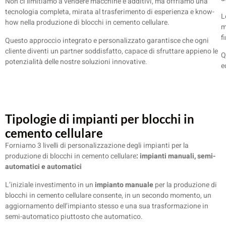
Non ci limitiamo a vendere macchine e additivi, ma offriamo una
tecnologia completa, mirata al trasferimento di esperienza e know-
L
how nella produzione di blocchi in cemento cellulare.
m
fi
Questo approccio integrato e personalizzato garantisce che ogni
cliente diventi un partner soddisfatto, capace di sfruttare appieno le
Q
potenzialità delle nostre soluzioni innovative.
e
Tipologie di impianti per blocchi in
cemento cellulare
Forniamo 3 livelli di personalizzazione degli impianti per la
produzione di blocchi in cemento cellulare
: impianti manuali, semi-
automatici e automatici
L’iniziale investimento in un
impianto manuale
per la produzione di
blocchi in cemento cellulare consente, in un secondo momento, un
aggiornamento dell’impianto stesso e una sua trasformazione in
semi-automatico piuttosto che automatico.