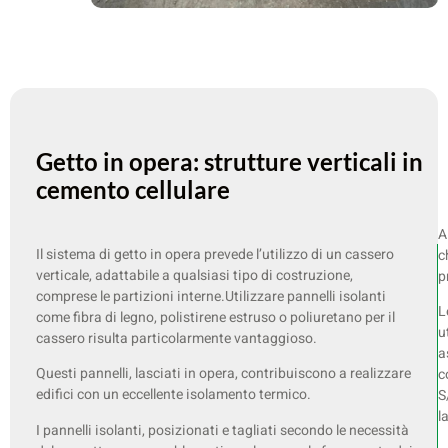
Getto in opera: strutture verticali in
cemento cellulare
A
Il sistema di getto in opera prevede l’utilizzo di un cassero
c
verticale, adattabile a qualsiasi tipo di costruzione,
p
comprese le partizioni interne.
Utilizzare pannelli isolanti
L
come fibra di legno, polistirene estruso o poliuretano per il
u
cassero risulta particolarmente vantaggioso.
a
Questi pannelli, lasciati in opera, contribuiscono a realizzare
c
edifici con un eccellente isolamento termico.
S
l
I pannelli isolanti, posizionati e tagliati secondo le necessità