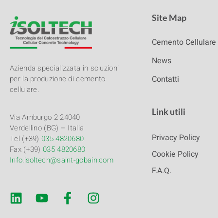
Site Map
Cemento Cellulare
News
Azienda specializzata in soluzioni
Contatti
per la produzione di cemento
cellulare.
Link utili
Via Amburgo 2 24040
Verdellino (BG) – Italia
Privacy Policy
Tel (+39)
035 4820680
Fax (+39)
035 4820680
Cookie Policy
Info.isoltech@saint-gobain.com
F.A.Q.