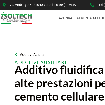
Via Amburgo 2 - 24040 Verdellino (BG) ITALIA
Tel 
AZIENDA
CEMENTO CELLUL
Additivi Ausiliari
ADDITIVI AUSILIARI
Additivo fluidific
alte prestazioni p
cemento cellulare 