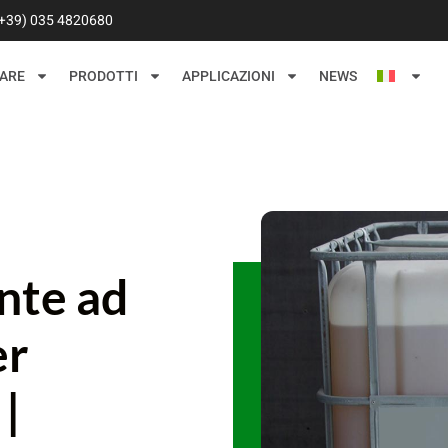
(+39) 035 4820680
ARE
PRODOTTI
APPLICAZIONI
NEWS
ante ad
er
|