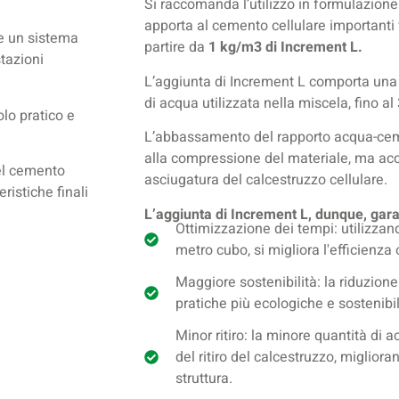
Si raccomanda l’utilizzo in formulazione
apporta al cemento cellulare importanti 
e un sistema
partire da
1 kg/m3 di Increment L.
stazioni
L’aggiunta di Increment L comporta una s
di acqua utilizzata nella miscela, fino a
lo pratico e
L’abbassamento del rapporto acqua-ceme
alla compressione del materiale, ma acc
del cemento
asciugatura del calcestruzzo cellulare.
eristiche finali
L’aggiunta di Increment L, dunque, gara
Ottimizzazione dei tempi: utilizzan
metro cubo, si migliora l'efficienza 
Maggiore sostenibilità: la riduzion
pratiche più ecologiche e sostenibil
Minor ritiro: la minore quantità di
del ritiro del calcestruzzo, miglioran
struttura.