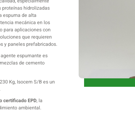
calidad, especialmente
 proteínas hidrolizadas
a espuma de alta
stencia mecánica en los
to para aplicaciones con
soluciones que requieren
os y paneles prefabricados.
e agente espumante es
as mezclas de cemento
 230 Kg, Isocem S/B es un
.
o certificado EPD
, la
dimiento ambiental.