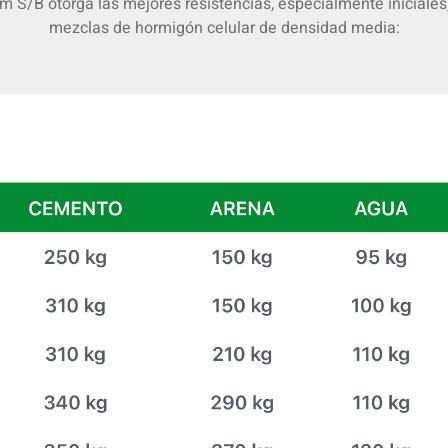
m S/B otorga las mejores resistencias, especialmente iniciales,
mezclas de hormigón celular de densidad media: