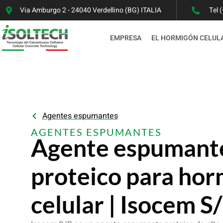
Via Amburgo 2 - 24040 Verdellino (BG) ITALIA
Tel 
EMPRESA
EL HORMIGÓN CELUL
Agentes espumantes
AGENTES ESPUMANTES
Agente espumant
proteico para ho
celular | Isocem S