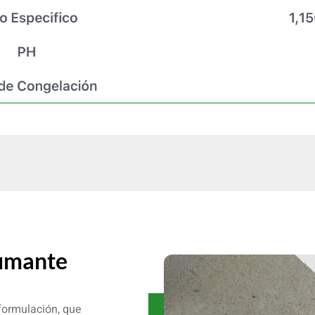
pumante
formulación, que