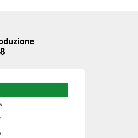
roduzione
08