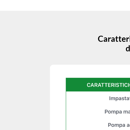
Caratter
d