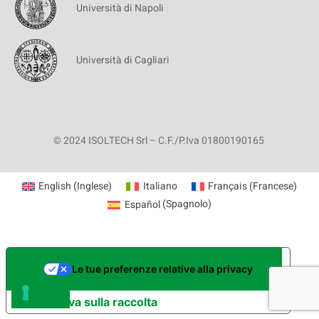
Università di Napoli
Università di Cagliari
© 2024 ISOLTECH Srl – C.F./P.Iva 01800190165
English
(
Inglese
)
Italiano
Français
(
Francese
)
Español
(
Spagnolo
)
Le tue preferenze relative alla privacy
Informativa sulla raccolta