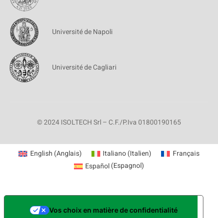
Université de Napoli
Université de Cagliari
© 2024 ISOLTECH Srl – C.F./P.Iva 01800190165
English
(
Anglais
)
Italiano
(
Italien
)
Français
Español
(
Espagnol
)
Vos choix en matière de confidentialité