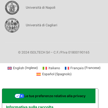
Università di Napoli
Università di Cagliari
© 2024 ISOLTECH Srl – C.F./P.Iva 01800190165
English
(
Inglese
)
Italiano
Français
(
Francese
)
Español
(
Spagnolo
)
Le tue preferenze relative alla privacy
Informativa sulla raccolta